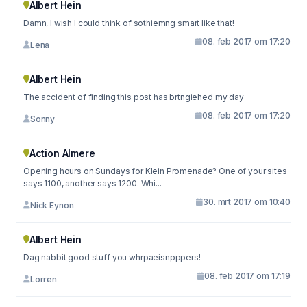
Albert Hein
Damn, I wish I could think of sothiemng smart like that!
08. feb 2017 om 17:20
Lena
Albert Hein
The accident of finding this post has brtngiehed my day
08. feb 2017 om 17:20
Sonny
Action Almere
Opening hours on Sundays for Klein Promenade? One of your sites
says 1100, another says 1200. Whi...
30. mrt 2017 om 10:40
Nick Eynon
Albert Hein
Dag nabbit good stuff you whrpaeisnpppers!
08. feb 2017 om 17:19
Lorren