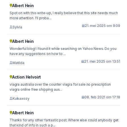
Albert Hein
Spot on with this write-up, I really believe that this site needs much
more attention. I'll proba...
21. mei 2025 om 9:09
Sylvia
Albert Hein
Wonderful blog! I found it while searching on Yahoo News. Do you
have any suggestions on how to ...
21. mei 2025 om 13:51
Matilda
Action Helvoirt
viagra australia over the counter viagra for sale no prescription
viagra online free shipping aus...
08. feb 2021 om 17:18
Kuikaxozy
Albert Hein
Thanks for any other fantastic post. Where else could anybody get
that kind of info in such a p...