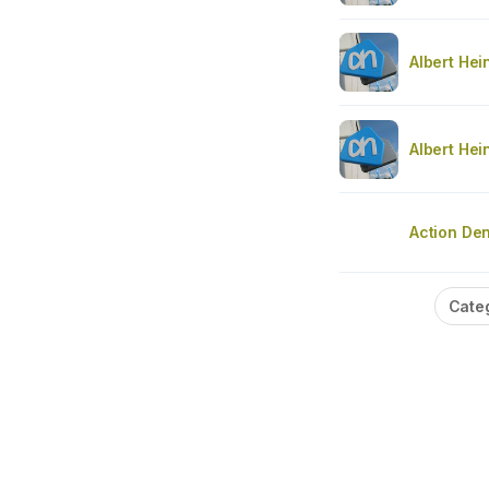
Albert Hei
Albert Hei
Action De
Cate