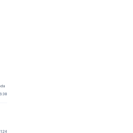
n canada
6:38
1:24