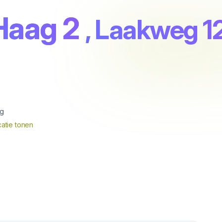
Haag 2
, Laakweg 
ag
atie tonen