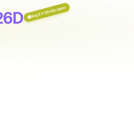
Nog 2 h 08 min open
126D