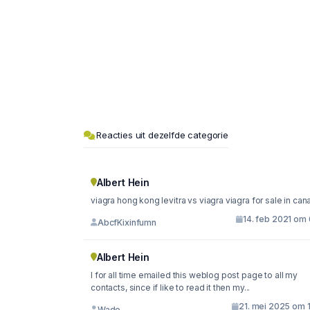
Reacties uit dezelfde categorie
Albert Hein
viagra hong kong levitra vs viagra viagra for sale i
14. feb 2021 om 
AbcfKixinfumn
Albert Hein
I for all time emailed this weblog post page to all my
contacts, since if like to read it then my...
21. mei 2025 om 1
Wade