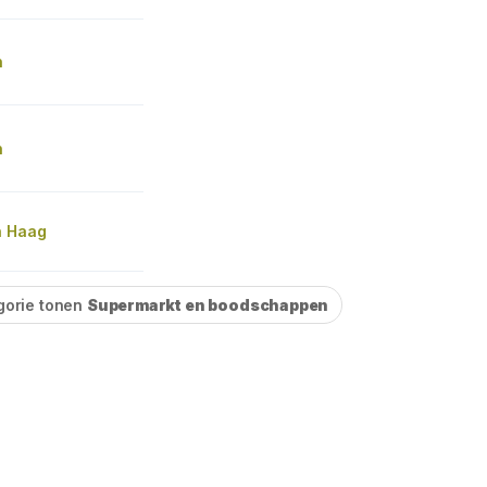
n
n
n Haag
gorie tonen
Supermarkt en boodschappen