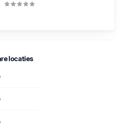
re locaties
n
n
n