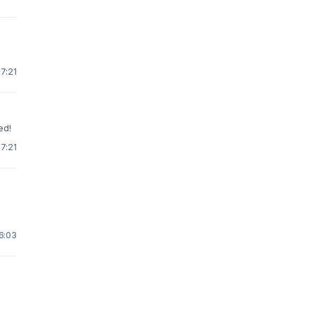
17:21
ed!
17:21
6:03