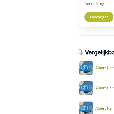
Beoordeling
Vergelijkba
Albert Hei
Albert Hei
Albert Hei