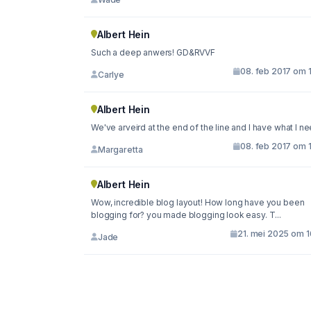
Albert Hein
Such a deep anwers! GD&RVVF
08. feb 2017 om 
Carlye
Albert Hein
We've arveird at the end of the line and I have what I ne
08. feb 2017 om 
Margaretta
Albert Hein
Wow, incredible blog layout! How long have you been
blogging for? you made blogging look easy. T...
21. mei 2025 om 1
Jade