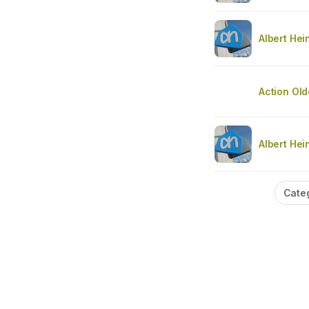
Albert Hei
Action Ol
Albert Hei
Cate