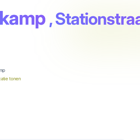
ekamp
, Stationstra
mp
atie tonen