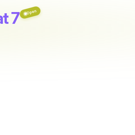
at 7
Open