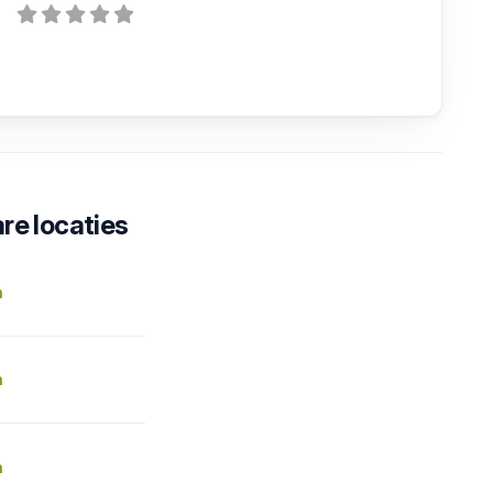
re locaties
n
n
n