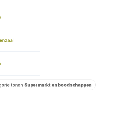
n
denzaal
n
gorie tonen
Supermarkt en boodschappen