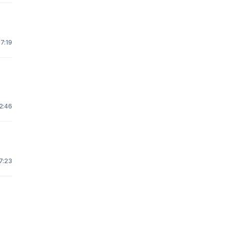
17:19
2:46
7:23