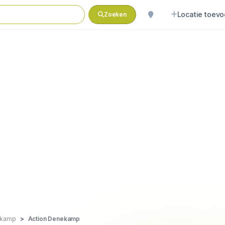
Locatie toev
Zoeken
kamp
Action Denekamp