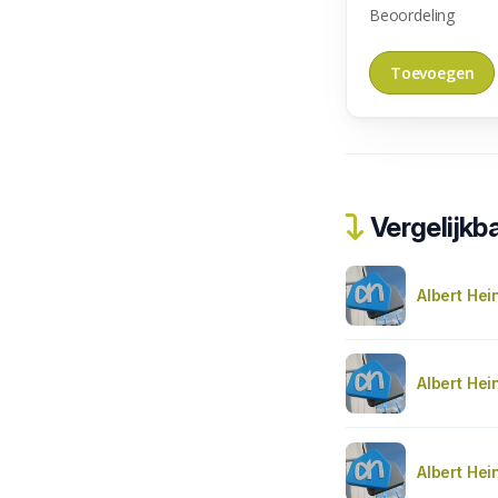
Beoordeling
Vergelijkba
Albert Hei
Albert Hei
Albert Hei