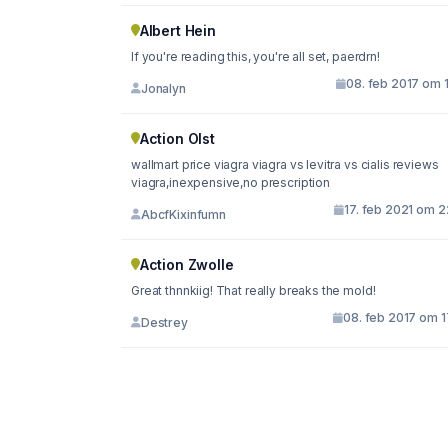
Albert Hein
If you're reading this, you're all set, paerdrn!
08. feb 2017 om 
Jonalyn
Action Olst
wallmart price viagra viagra vs levitra vs cialis reviews
viagra,inexpensive,no prescription
17. feb 2021 om 2
AbcfKixinfumn
Action Zwolle
Great thnnkiig! That really breaks the mold!
08. feb 2017 om 1
Destrey