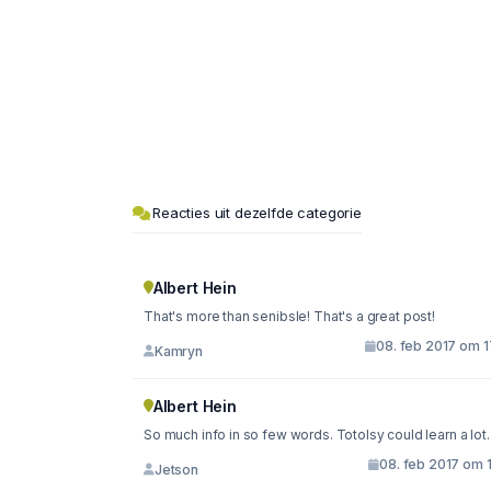
Reacties uit dezelfde categorie
Albert Hein
That's more than senibsle! That's a great post!
08. feb 2017 om 1
Kamryn
Albert Hein
So much info in so few words. Totolsy could learn a lot.
08. feb 2017 om 
Jetson