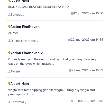
Albert Hein
BINNY BLEASE BLAY DEE EM SHEEE AY NAO
12. jul 2020 om 16:56
Scrungus
Action Eindhoven
e67rky
22. mei 2025 om 14:45
📚 Email: Operatio...
Action Eindhoven 2
I'm really enjoying the design and layout of your blog. It's a very
easy on the eyes which makes...
21. mei 2025 om 15:52
Florrie
Albert Hein
viagra with fast shipping generic viagra, 100mg buy viagra and
prescription drugs
18. feb 2021 om 18:41
Kbbfaxozy