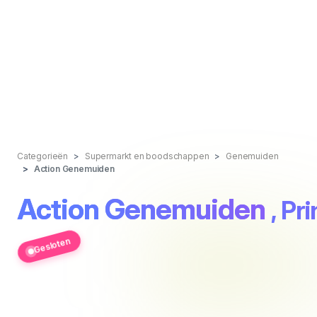
Categorieën
Supermarkt en boodschappen
Genemuiden
Action Genemuiden
Action Genemuiden
, Pr
Gesloten