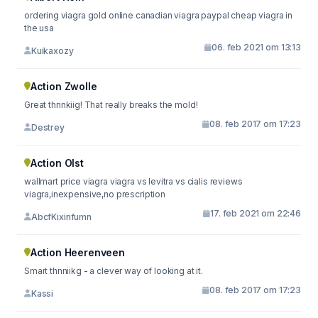
ordering viagra gold online canadian viagra paypal cheap viagra in
the usa
06. feb 2021 om 13:13
Kuikaxozy
Action Zwolle
Great thnnkiig! That really breaks the mold!
08. feb 2017 om 17:23
Destrey
Action Olst
wallmart price viagra viagra vs levitra vs cialis reviews
viagra,inexpensive,no prescription
17. feb 2021 om 22:46
AbcfKixinfumn
Action Heerenveen
Smart thnniikg - a clever way of looking at it.
08. feb 2017 om 17:23
Kassi