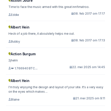
Action Joure
Time to face the music armed with this great innfimatroo.
08. feb 2017 om 17:17
Eddie
Albert Hein
Heck of a job there, it aboulstely helps me out.
08. feb 2017 om 17:13
Bubby
Action Burgum
2jhelm
22. mei 2025 om 14:45
📯 1.766940 BTC....
Albert Hein
I'm truly enjoying the design and layout of your site. It's a very easy
on the eyes which makes ...
21. mei 2025 om 9:11
Blaine