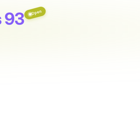
s 93
Open