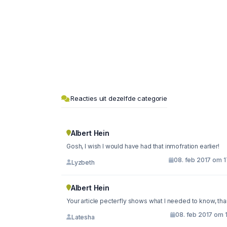
Reacties uit dezelfde categorie
Albert Hein
Gosh, I wish I would have had that inmofration earlier!
08. feb 2017 om 1
Lyzbeth
Albert Hein
Your article pecterfly shows what I needed to know, tha
08. feb 2017 om 
Latesha