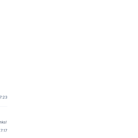
7:23
nks!
17:17