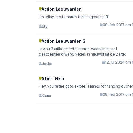
Action Leeuwarden
I'm rellay into it, thanks for this great stuff!
08. feb 2017 om 
Elly
Action Leeuwarden 3
Ik wou 3 artikelen retourneren, waarvan maar 1
geaccepteerd werd. Netjes in nieuwstaat de 2 artik...
12. jul 2024 om 
Jouke
Albert Hein
Hey, you're the goto exrpte. Thanks for hanging out her
08. feb 2017 om 
Kiana