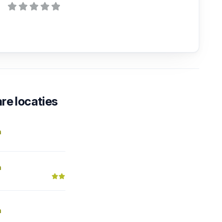
re locaties
n
n
n