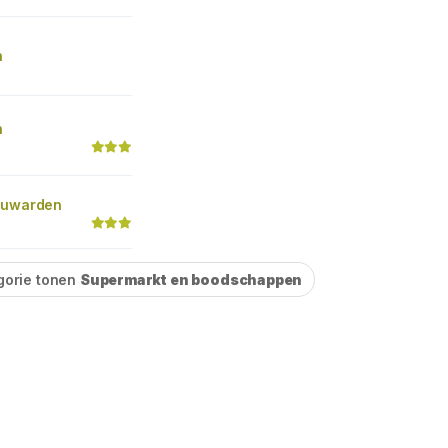
n
n
euwarden
gorie tonen
Supermarkt en boodschappen