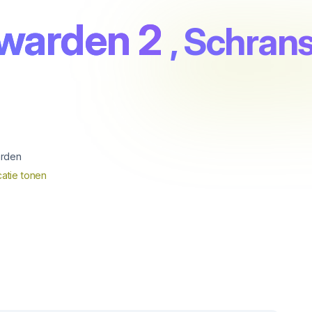
warden 2
, Schran
rden
atie tonen