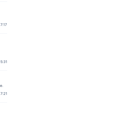
17:17
15:31
e.
17:21