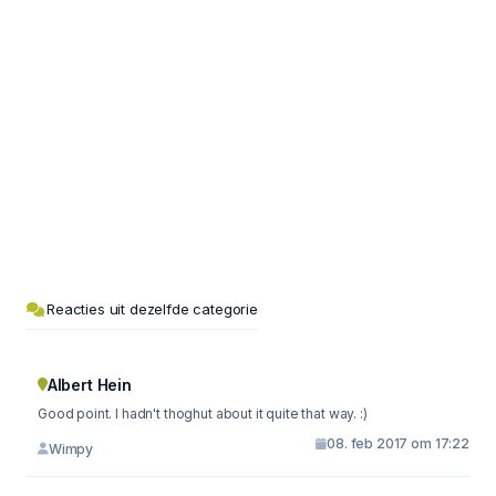
Reacties uit dezelfde categorie
Albert Hein
Good point. I hadn't thoghut about it quite that way. :)
08. feb 2017 om 17:22
Wimpy