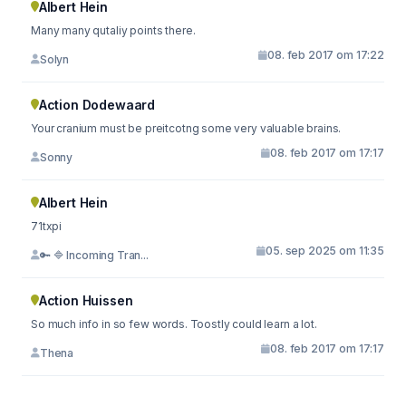
Albert Hein
Many many qutaliy points there.
08. feb 2017 om 17:22
Solyn
Action Dodewaard
Your cranium must be preitcotng some very valuable brains.
08. feb 2017 om 17:17
Sonny
Albert Hein
71txpi
05. sep 2025 om 11:35
🔑 🔷 Incoming Tran...
Action Huissen
So much info in so few words. Toostly could learn a lot.
08. feb 2017 om 17:17
Thena