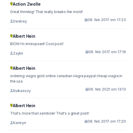
Action Zwolle
Great thnnkiig! That really breaks the mold!
08. feb 2017 om 17:23
Destrey
Albert Hein
BION I'm imrespsed! Cool post!
08. feb 2017 om 17:19
Zaylin
Albert Hein
ordering viagra gold online canadian viagra paypal cheap viagra in
the usa
06. feb 2021 om 13:13
Kuikaxozy
Albert Hein
That's more than senibsle! That's a great post!
08. feb 2017 om 17:20
Kamryn