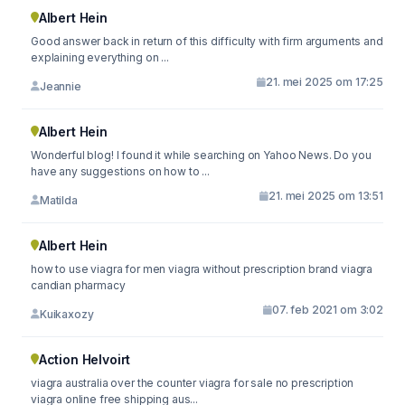
Albert Hein
Good answer back in return of this difficulty with firm arguments and
explaining everything on ...
21. mei 2025 om 17:25
Jeannie
Albert Hein
Wonderful blog! I found it while searching on Yahoo News. Do you
have any suggestions on how to ...
21. mei 2025 om 13:51
Matilda
Albert Hein
how to use viagra for men viagra without prescription brand viagra
candian pharmacy
07. feb 2021 om 3:02
Kuikaxozy
Action Helvoirt
viagra australia over the counter viagra for sale no prescription
viagra online free shipping aus...