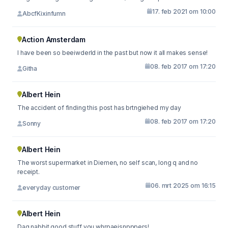
17. feb 2021 om 10:00
AbcfKixinfumn
Action Amsterdam
I have been so beeiwderld in the past but now it all makes sense!
08. feb 2017 om 17:20
Githa
Albert Hein
The accident of finding this post has brtngiehed my day
08. feb 2017 om 17:20
Sonny
Albert Hein
The worst supermarket in Diemen, no self scan, long q and no
receipt.
06. mrt 2025 om 16:15
everyday customer
Albert Hein
Dag nabbit good stuff you whrpaeisnpppers!