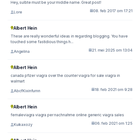
Hey, sulbte must be your middle name. Great post!
08. feb 2017 om 17:21
Lore
Albert Hein
These are really wonderful ideas in regarding blogging. You have
touched some fastidious things h...
21. mei 2025 om 13:04
Angelina
Albert Hein
canada pfizer viagra over the counter viagra for sale viagra in
walmart
18. feb 2021 om 9:28
AbcfKixinfumn
Albert Hein
femaleviagra viagra per nachnahme online generic viagra sales
06. feb 2021 om 1:25
Kuikaxozy