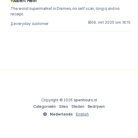
Albert Hein
The worst supermarket in Diemen, no self scan, long q and no
receipt.
06. mrt 2025 om 16:15
everyday customer
Copyright © 2026
openhours.nl
Categorieën
Sites
Steden
Bedrijven
Nederlands
English