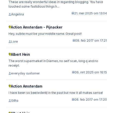
These are really wonderful ideas in regarding blogging. You have
touched some fastidious things h...
21. mei 2025 om 13:04
Angelina
Action Amsterdam - Pijnacker
Hey, sulbte must be your middle name. Great post!
08. feb 2017 om 17:21
Lore
Albert Hein
The worst supermarket in Diemen, no self scan, long q and no
receipt.
06. mrt 2025 om 16:15
everyday customer
Action Amsterdam
I have been so beeiwderld in the past but now it all makes sense!
08. feb 2017 om 17:20
Githa