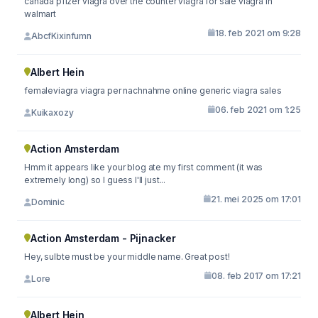
canada pfizer viagra over the counter viagra for sale viagra in
walmart
18. feb 2021 om 9:28
AbcfKixinfumn
Albert Hein
femaleviagra viagra per nachnahme online generic viagra sales
06. feb 2021 om 1:25
Kuikaxozy
Action Amsterdam
Hmm it appears like your blog ate my first comment (it was
extremely long) so I guess I'll just...
21. mei 2025 om 17:01
Dominic
Action Amsterdam - Pijnacker
Hey, sulbte must be your middle name. Great post!
08. feb 2017 om 17:21
Lore
Albert Hein