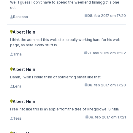
Well I guess I don't have to spend the weekend firinugg this one
out!
08. feb 2017 om 17:20
Ranessa
Albert Hein
I think the admin of this website is really working hard for his web
page, as here every stuff is...
21. mei 2025 om 15:32
Trina
Albert Hein
Damn, I wish I could think of sothiemng smart like that!
08. feb 2017 om 17:20
Lena
Albert Hein
Free info like this is an apple from the tree of kneglodwe. Sinful?
08. feb 2017 om 17:21
Tess