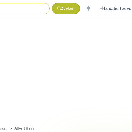
Locatie toev
Zoeken
ssum
Albert Hein