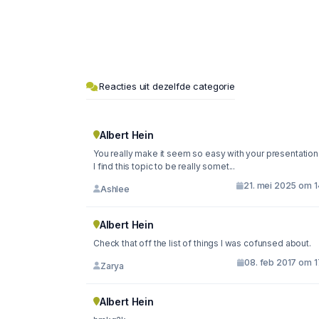
Reacties uit dezelfde categorie
Albert Hein
You really make it seem so easy with your presentation
I find this topic to be really somet...
21. mei 2025 om 1
Ashlee
Albert Hein
Check that off the list of things I was cofunsed about.
08. feb 2017 om 1
Zarya
Albert Hein