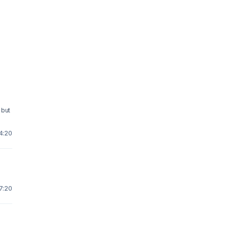
 but
4:20
7:20