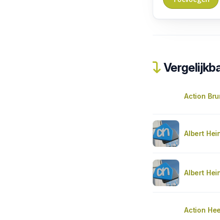
Vergelijkba
Action Br
Albert Hei
Albert Hei
Action Hee