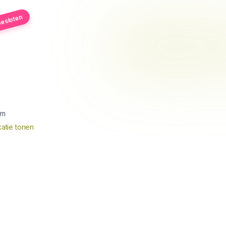
esloten
um
atie tonen