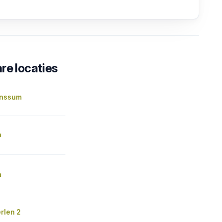
re locaties
unssum
n
n
rlen 2