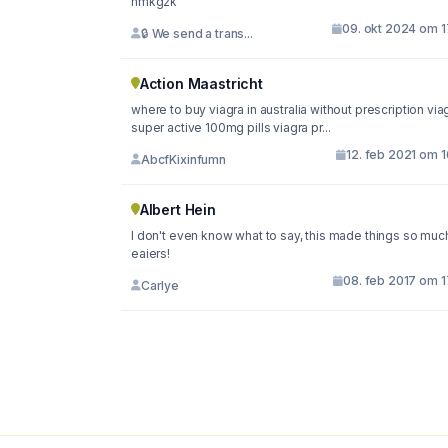
hmkg2k
09. okt 2024 om 1
🔒 We send a trans...
Action Maastricht
where to buy viagra in australia without prescription via
super active 100mg pills viagra pr...
12. feb 2021 om 
AbcfKixinfumn
Albert Hein
I don't even know what to say, this made things so muc
eaiers!
08. feb 2017 om 1
Carlye