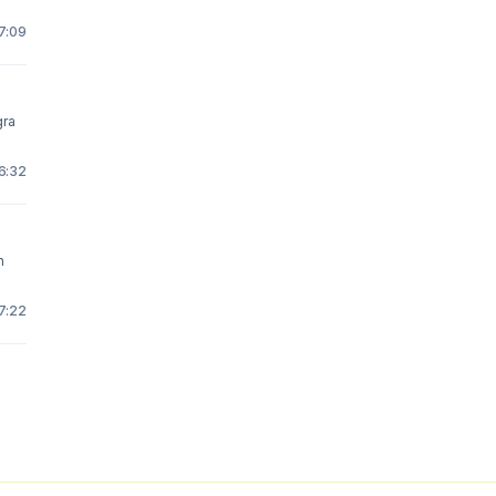
7:09
gra
16:32
h
7:22