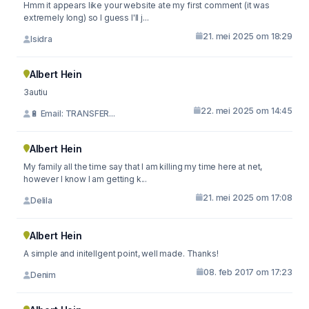
Hmm it appears like your website ate my first comment (it was
extremely long) so I guess I'll j...
21. mei 2025 om 18:29
Isidra
Albert Hein
3autiu
22. mei 2025 om 14:45
🔋 Email: TRANSFER...
Albert Hein
My family all the time say that I am killing my time here at net,
however I know I am getting k...
21. mei 2025 om 17:08
Delila
Albert Hein
A simple and initellgent point, well made. Thanks!
08. feb 2017 om 17:23
Denim