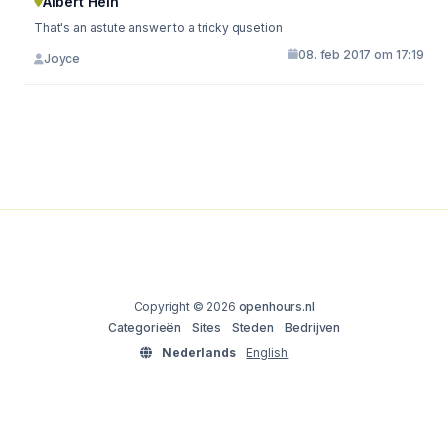
Albert Hein
That's an astute answer to a tricky qusetion
08. feb 2017 om 17:19
Joyce
Copyright © 2026
openhours.nl
Categorieën
Sites
Steden
Bedrijven
Nederlands
English