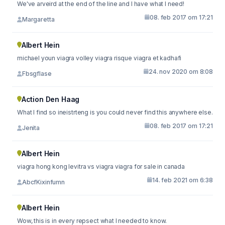
We've arveird at the end of the line and I have what I need!
08. feb 2017 om 17:21
Margaretta
Albert Hein
michael youn viagra volley viagra risque viagra et kadhafi
24. nov 2020 om 8:08
Fbsgflase
Action Den Haag
What I find so ineistrteng is you could never find this anywhere else.
08. feb 2017 om 17:21
Jenita
Albert Hein
viagra hong kong levitra vs viagra viagra for sale in canada
14. feb 2021 om 6:38
AbcfKixinfumn
Albert Hein
Wow, this is in every repsect what I needed to know.