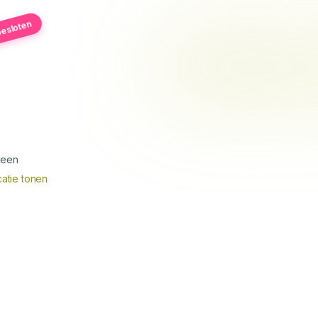
esloten
veen
atie tonen