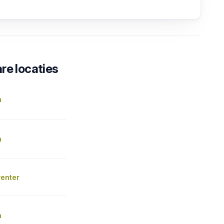
re locaties
n
n
venter
n