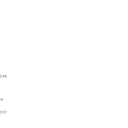
2:46
in
0:57