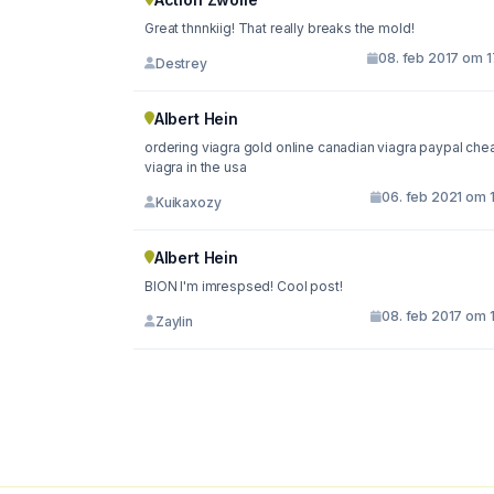
Great thnnkiig! That really breaks the mold!
08. feb 2017 om 1
Destrey
Albert Hein
ordering viagra gold online canadian viagra paypal che
viagra in the usa
06. feb 2021 om 
Kuikaxozy
Albert Hein
BION I'm imrespsed! Cool post!
08. feb 2017 om 
Zaylin