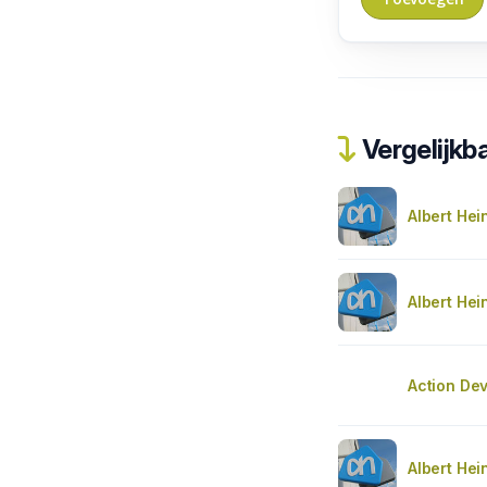
Vergelijkba
Albert Hei
Albert Hei
Action De
Albert Hei