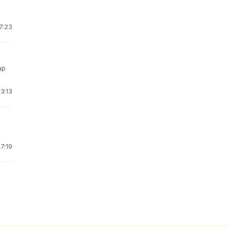
7:23
ap
13:13
17:19