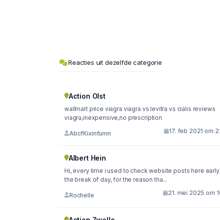
Reacties uit dezelfde categorie
Action Olst
wallmart price viagra viagra vs levitra vs cialis reviews
viagra,inexpensive,no prescription
17. feb 2021 om 2
AbcfKixinfumn
Albert Hein
Hi, every time i used to check website posts here early 
the break of day, for the reason tha...
21. mei 2025 om 1
Rochelle
Action Zwolle