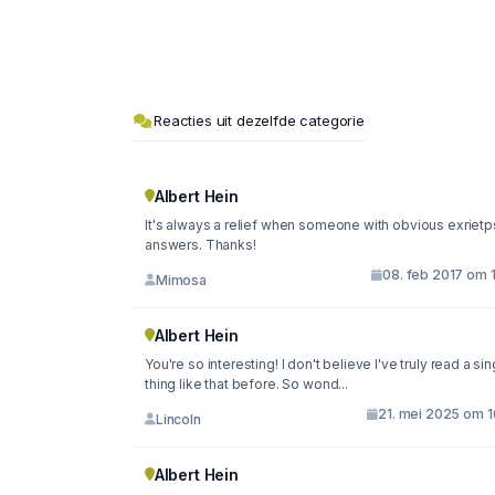
Reacties uit dezelfde categorie
Albert Hein
It's always a relief when someone with obvious exriet
answers. Thanks!
08. feb 2017 om 
Mimosa
Albert Hein
You're so interesting! I don't believe I've truly read a sin
thing like that before. So wond...
21. mei 2025 om 1
Lincoln
Albert Hein