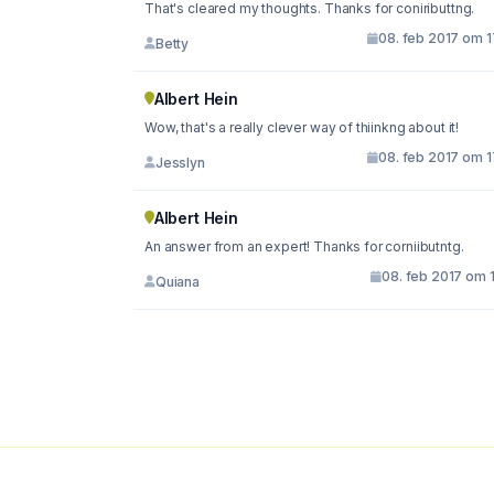
That's cleared my thoughts. Thanks for coniributtng.
08. feb 2017 om 1
Betty
Albert Hein
Wow, that's a really clever way of thiinkng about it!
08. feb 2017 om 1
Jesslyn
Albert Hein
An answer from an expert! Thanks for corniibutntg.
08. feb 2017 om 
Quiana