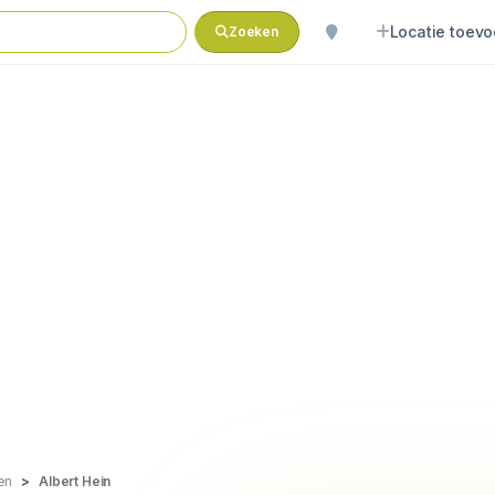
Locatie toev
Zoeken
en
Albert Hein