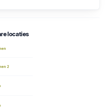
re locaties
men
men 2
n
n