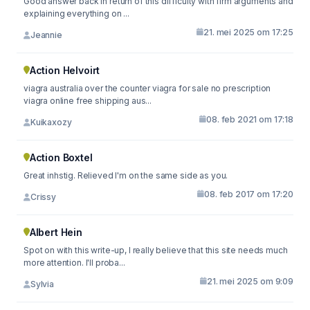
Good answer back in return of this difficulty with firm arguments and
explaining everything on ...
21. mei 2025 om 17:25
Jeannie
Action Helvoirt
viagra australia over the counter viagra for sale no prescription
viagra online free shipping aus...
08. feb 2021 om 17:18
Kuikaxozy
Action Boxtel
Great inhstig. Relieved I'm on the same side as you.
08. feb 2017 om 17:20
Crissy
Albert Hein
Spot on with this write-up, I really believe that this site needs much
more attention. I'll proba...
21. mei 2025 om 9:09
Sylvia