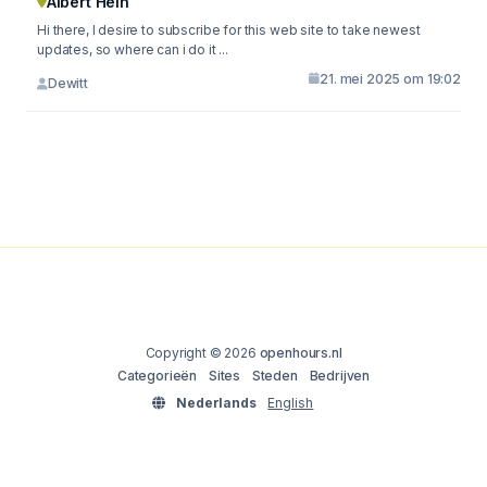
Albert Hein
Hi there, I desire to subscribe for this web site to take newest
updates, so where can i do it ...
21. mei 2025 om 19:02
Dewitt
Copyright © 2026
openhours.nl
Categorieën
Sites
Steden
Bedrijven
Nederlands
English