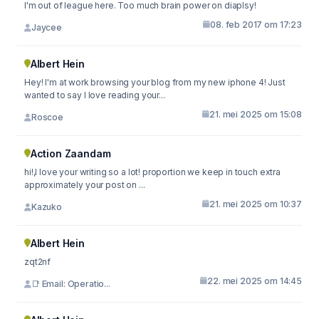
I'm out of league here. Too much brain power on diaplsy!
08. feb 2017 om 17:23
Jaycee
Albert Hein
Hey! I'm at work browsing your blog from my new iphone 4! Just
wanted to say I love reading your...
21. mei 2025 om 15:08
Roscoe
Action Zaandam
hi!,I love your writing so a lot! proportion we keep in touch extra
approximately your post on ...
21. mei 2025 om 10:37
Kazuko
Albert Hein
zqt2nf
22. mei 2025 om 14:45
📑 Email: Operatio...