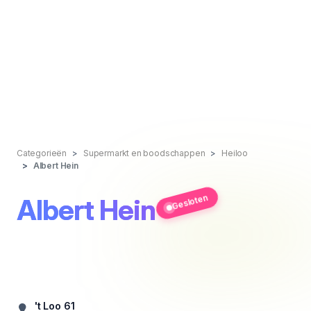
Categorieën
Supermarkt en boodschappen
Heiloo
Albert Hein
Gesloten
Albert Hein
't Loo 61