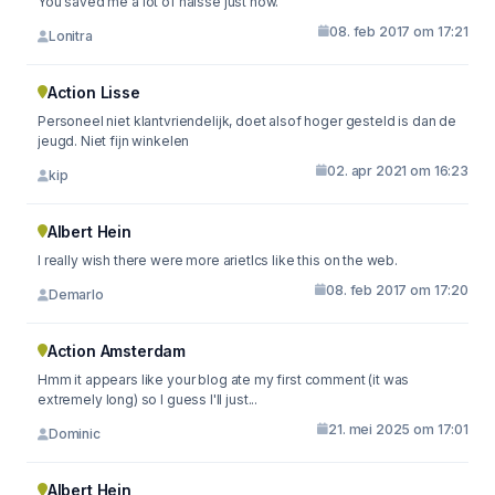
You saved me a lot of halsse just now.
08. feb 2017 om 17:21
Lonitra
Action Lisse
Personeel niet klantvriendelijk, doet alsof hoger gesteld is dan de
jeugd. Niet fijn winkelen
02. apr 2021 om 16:23
kip
Albert Hein
I really wish there were more arietlcs like this on the web.
08. feb 2017 om 17:20
Demarlo
Action Amsterdam
Hmm it appears like your blog ate my first comment (it was
extremely long) so I guess I'll just...
21. mei 2025 om 17:01
Dominic
Albert Hein