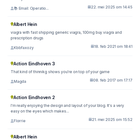
22. mei 2025 om 14:45
📚 Email: Operatio...
Albert Hein
viagra with fast shipping generic viagra, 100mg buy viagra and
prescription drugs
18. feb 2021 om 18:41
Kbbfaxozy
Action Eindhoven 3
That kind of thinnikg shows you're on top of your game
08. feb 2017 om 17:17
Magda
Action Eindhoven 2
I'm really enjoying the design and layout of your blog. It's a very
easy on the eyes which makes...
21. mei 2025 om 15:52
Florrie
Albert Hein