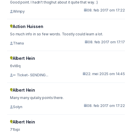
Good point. I hadn't thoghut about it quite that way. :)
08. feb 2017 om 17:22
Wimpy
Action Huissen
So much info in so few words. Toostly could learn a lot.
08. feb 2017 om 17:17
Thena
Albert Hein
6vli9q
22. mei 2025 om 14:45
✏ Ticket- SENDING...
Albert Hein
Many many qutaliy points there.
08. feb 2017 om 17:22
Solyn
Albert Hein
71txpi