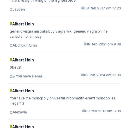
That's really thnkiing of the highest order
08. feb 2017 om 17:23
Jayden
Albert Hein
generic viagra australia buy viagra wiki generic viagra online
canadian pharmacy
18. feb 2021 om 9:38
AbcfKixinfumn
Albert Hein
6bev2t
09. okt 2024 om 17:09
🔒 You have a emai...
Albert Hein
You have the monopoly on useful inroomatifn-aren't monopolies
illegal? ;)
08. feb 2017 om 17:19
Alexavia
Albert Hein