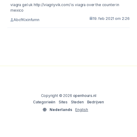
viagra gel uk http://viagriyvik.com/ is viagra over the counter in
mexico
19. feb 2021 om 2:26
AbcfKixinfumn
Copyright © 2026
openhours.nl
Categorieën
Sites
Steden
Bedrijven
Nederlands
English