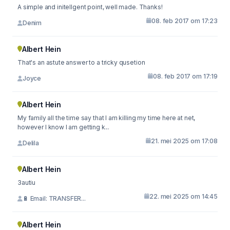
A simple and initellgent point, well made. Thanks!
08. feb 2017 om 17:23
Denim
Albert Hein
That's an astute answer to a tricky qusetion
08. feb 2017 om 17:19
Joyce
Albert Hein
My family all the time say that I am killing my time here at net,
however I know I am getting k...
21. mei 2025 om 17:08
Delila
Albert Hein
3autiu
22. mei 2025 om 14:45
🔋 Email: TRANSFER...
Albert Hein