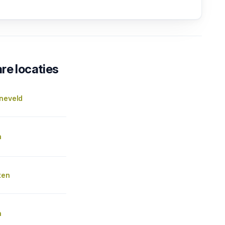
re locaties
rneveld
n
ten
n