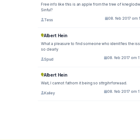
Free info like this is an apple from the tree of kneglod
Sinful?
08. feb 2017 om 
Tess
Albert Hein
What a pleasure to find someone who idenitfies the is
so clearly
08. feb 2017 om 1
Spud
Albert Hein
Wait, I cannot fathom it being so sttrgihrforwaad.
08. feb 2017 om 1
Kailey