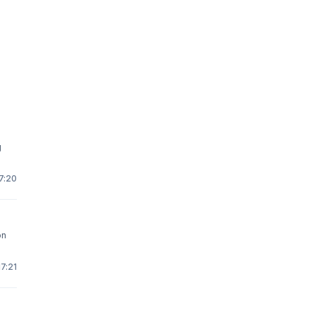
g
7:20
on
17:21