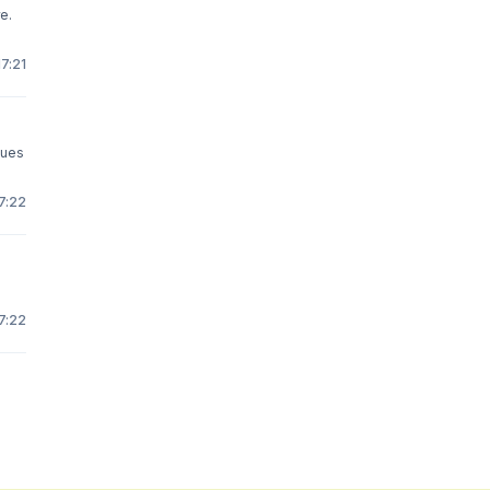
we.
17:21
sues
7:22
7:22