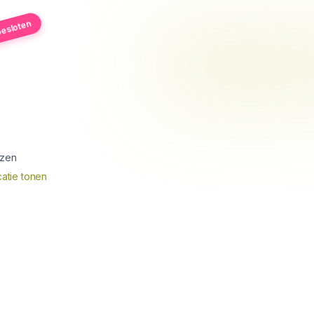
esloten
izen
atie tonen