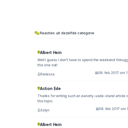
Reacties uit dezelfde categorie
Albert Hein
Well I guess I don't have to spend the weekend firinug
this one out!
08. feb 2017 om 1
Ranessa
Action Ede
Thanks for writing such an eanorty-usde-stand article 
this topic.
08. feb 2017 om 
Solyn
Albert Hein