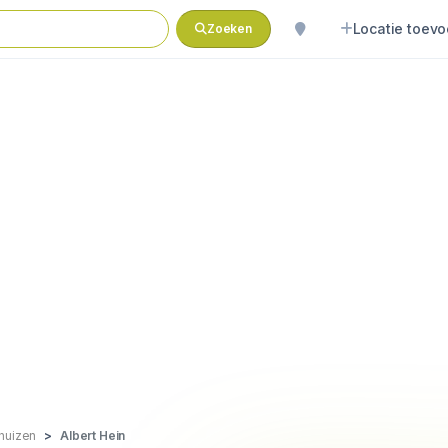
Locatie toev
Zoeken
huizen
Albert Hein