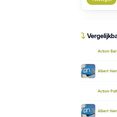
Vergelijkba
Action Ba
Albert Hei
Action Put
Albert Hei