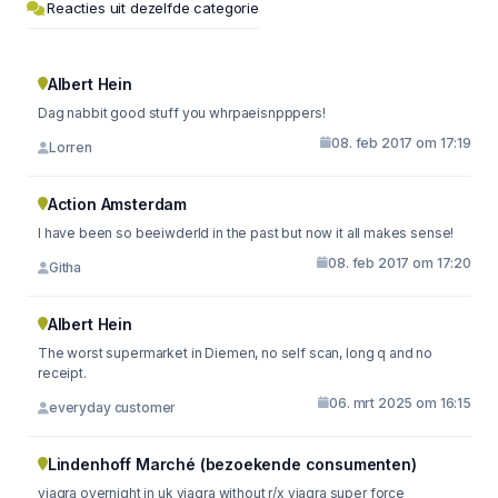
Reacties uit dezelfde categorie
Albert Hein
Dag nabbit good stuff you whrpaeisnpppers!
08. feb 2017 om 17:19
Lorren
Action Amsterdam
I have been so beeiwderld in the past but now it all makes sense!
08. feb 2017 om 17:20
Githa
Albert Hein
The worst supermarket in Diemen, no self scan, long q and no
receipt.
06. mrt 2025 om 16:15
everyday customer
Lindenhoff Marché (bezoekende consumenten)
viagra overnight in uk viagra without r/x viagra super force