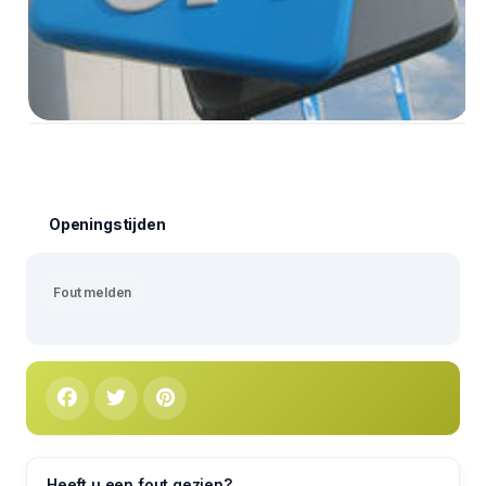
Openingstijden
Fout melden
Heeft u een fout gezien?