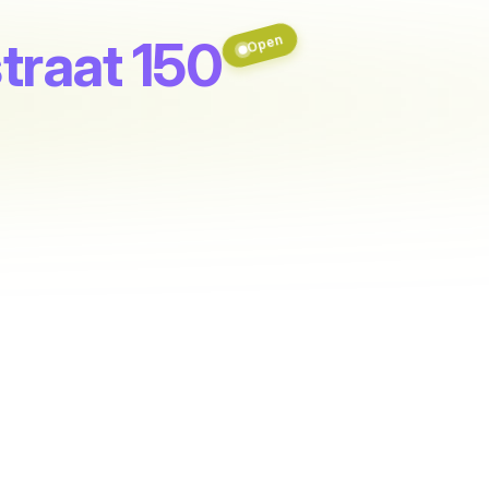
traat 150
Open