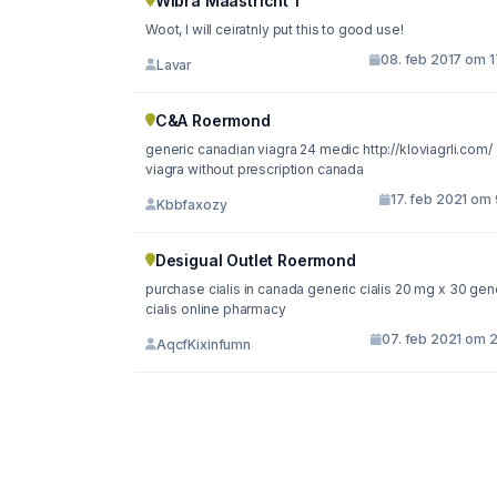
Wibra Maastricht 1
Woot, I will ceiratnly put this to good use!
08. feb 2017 om 1
Lavar
C&A Roermond
generic canadian viagra 24 medic http://kloviagrli.com/
viagra without prescription canada
17. feb 2021 om 
Kbbfaxozy
Desigual Outlet Roermond
purchase cialis in canada generic cialis 20 mg x 30 gen
cialis online pharmacy
07. feb 2021 om 2
AqcfKixinfumn