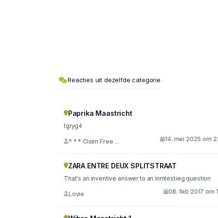
Reacties uit dezelfde categorie
Paprika Maastricht
tgryg4
14. mei 2025 om 2
* * * Claim Free ...
ZARA ENTRE DEUX SPLITSTRAAT
That's an inventive answer to an inrntestieg question
08. feb 2017 om 
Lovie