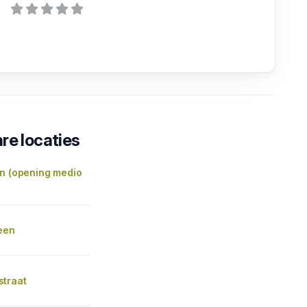
re locaties
in (opening medio
een
traat