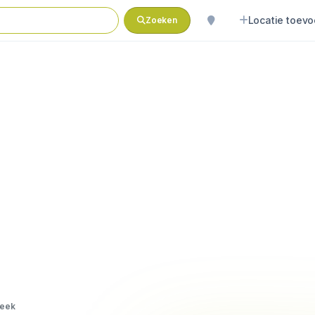
Locatie toev
Zoeken
eek