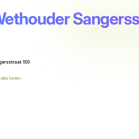
Wethouder Sangerss
ersstraat 150
atie tonen