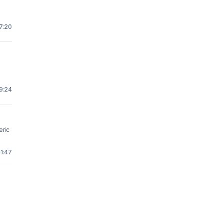
7:20
9:24
eric
1:47