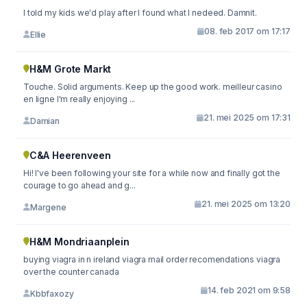
I told my kids we'd play after I found what I nedeed. Damnit.
08. feb 2017 om 17:17
Ellie
H&M Grote Markt
Touche. Solid arguments. Keep up the good work. meilleur casino
en ligne I'm really enjoying ...
21. mei 2025 om 17:31
Damian
C&A Heerenveen
Hi! I've been following your site for a while now and finally got the
courage to go ahead and g...
21. mei 2025 om 13:20
Margene
H&M Mondriaanplein
buying viagra in n ireland viagra mail order recomendations viagra
over the counter canada
14. feb 2021 om 9:58
Kbbfaxozy