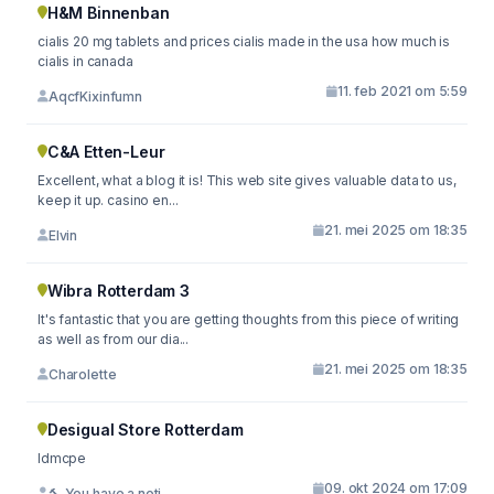
H&M Binnenban
cialis 20 mg tablets and prices cialis made in the usa how much is
cialis in canada
11. feb 2021 om 5:59
AqcfKixinfumn
C&A Etten-Leur
Excellent, what a blog it is! This web site gives valuable data to us,
keep it up. casino en...
21. mei 2025 om 18:35
Elvin
Wibra Rotterdam 3
It's fantastic that you are getting thoughts from this piece of writing
as well as from our dia...
21. mei 2025 om 18:35
Charolette
Desigual Store Rotterdam
ldmcpe
09. okt 2024 om 17:09
🔨 You have a noti...