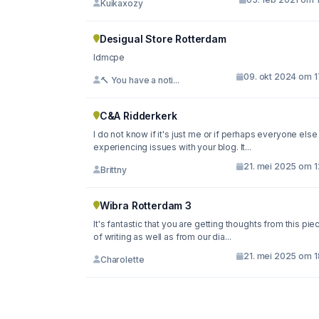
Kuikaxozy
Desigual Store Rotterdam
ldmcpe
09. okt 2024 om 1
🔨 You have a noti...
C&A Ridderkerk
I do not know if it's just me or if perhaps everyone else
experiencing issues with your blog. It...
21. mei 2025 om 1
Brittny
Wibra Rotterdam 3
It's fantastic that you are getting thoughts from this pie
of writing as well as from our dia...
21. mei 2025 om 1
Charolette