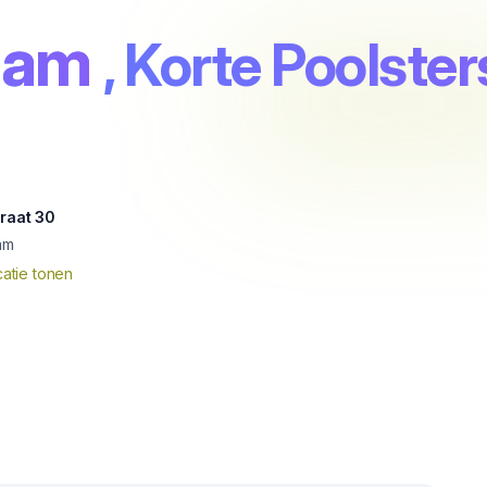
dam
, Korte Poolste
traat 30
am
atie tonen