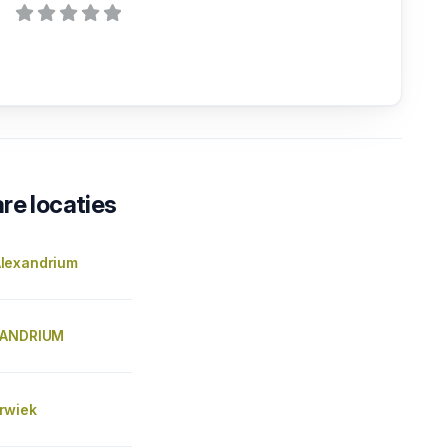
re locaties
lexandrium
XANDRIUM
rwiek