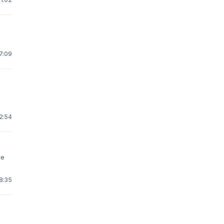
7:09
2:54
ce
8:35