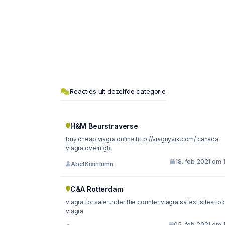
Reacties uit dezelfde categorie
H&M Beurstraverse
buy cheap viagra online http://viagriyvik.com/ canada
viagra overnight
18. feb 2021 om 
AbcfKixinfumn
C&A Rotterdam
viagra for sale under the counter viagra safest sites to
viagra
05. feb 2021 om 