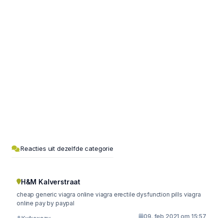
Reacties uit dezelfde categorie
H&M Kalverstraat
cheap generic viagra online viagra erectile dysfunction pills viagra
online pay by paypal
09. feb 2021 om 15:57