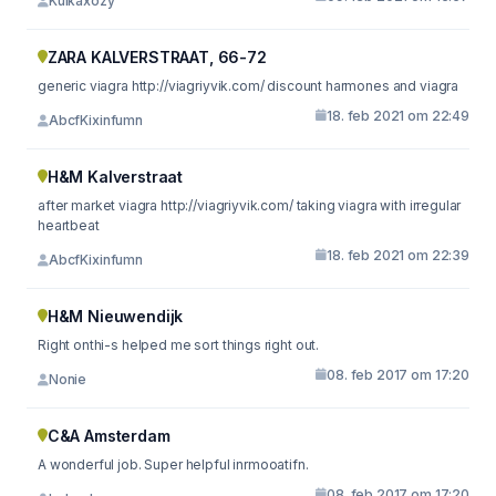
Kuikaxozy
ZARA KALVERSTRAAT, 66-72
generic viagra http://viagriyvik.com/ discount harmones and viagra
18. feb 2021 om 22:49
AbcfKixinfumn
H&M Kalverstraat
after market viagra http://viagriyvik.com/ taking viagra with irregular
heartbeat
18. feb 2021 om 22:39
AbcfKixinfumn
H&M Nieuwendijk
Right onthi-s helped me sort things right out.
08. feb 2017 om 17:20
Nonie
C&A Amsterdam
A wonderful job. Super helpful inrmooatifn.
08. feb 2017 om 17:20