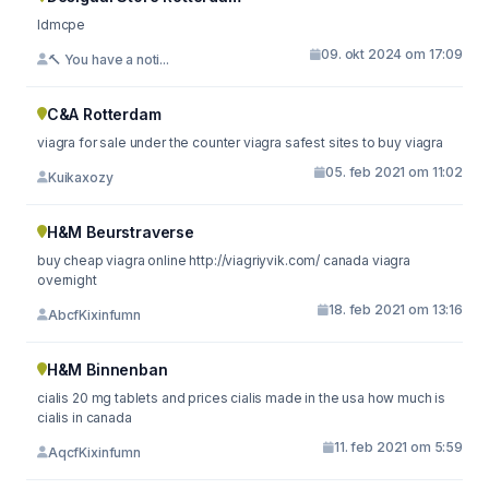
ldmcpe
09. okt 2024 om 17:09
🔨 You have a noti...
C&A Rotterdam
viagra for sale under the counter viagra safest sites to buy viagra
05. feb 2021 om 11:02
Kuikaxozy
H&M Beurstraverse
buy cheap viagra online http://viagriyvik.com/ canada viagra
overnight
18. feb 2021 om 13:16
AbcfKixinfumn
H&M Binnenban
cialis 20 mg tablets and prices cialis made in the usa how much is
cialis in canada
11. feb 2021 om 5:59
AqcfKixinfumn