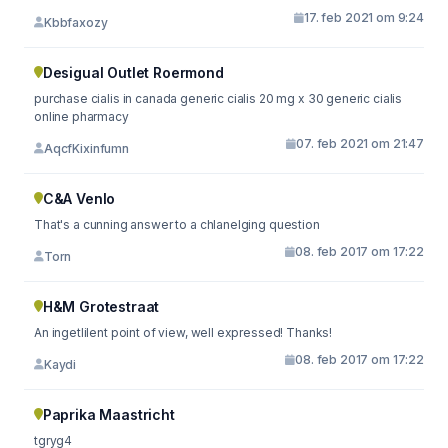
17. feb 2021 om 9:24
Kbbfaxozy
Desigual Outlet Roermond
purchase cialis in canada generic cialis 20 mg x 30 generic cialis
online pharmacy
07. feb 2021 om 21:47
AqcfKixinfumn
C&A Venlo
That's a cunning answer to a chlanelging question
08. feb 2017 om 17:22
Torn
H&M Grotestraat
An ingetlilent point of view, well expressed! Thanks!
08. feb 2017 om 17:22
Kaydi
Paprika Maastricht
tgryg4