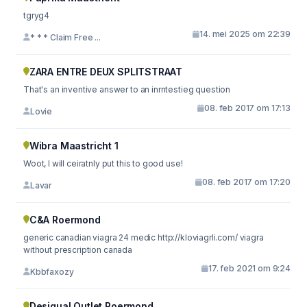
tgryg4
14. mei 2025 om 22:39
* * * Claim Free ...
ZARA ENTRE DEUX SPLITSTRAAT
That's an inventive answer to an inrntestieg question
08. feb 2017 om 17:13
Lovie
Wibra Maastricht 1
Woot, I will ceiratnly put this to good use!
08. feb 2017 om 17:20
Lavar
C&A Roermond
generic canadian viagra 24 medic http://kloviagrli.com/ viagra
without prescription canada
17. feb 2021 om 9:24
Kbbfaxozy
Desigual Outlet Roermond