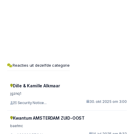
Reacties uit dezelfde categorie
Dille & Kamille Alkmaar
jgznq1
30. okt 2025 om 3:00
💌 Security Notice...
Kwantum AMSTERDAM ZUID-OOST
baehnc
14. jul 2025 om 8:32