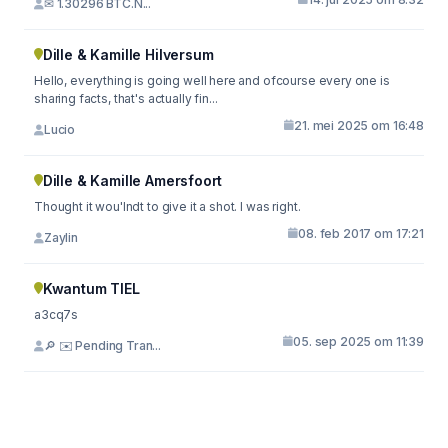
✉ 1.30296 BTC.N...
Dille & Kamille Hilversum
Hello, everything is going well here and ofcourse every one is
sharing facts, that's actually fin...
21. mei 2025 om 16:48
Lucio
Dille & Kamille Amersfoort
Thought it wou'lndt to give it a shot. I was right.
08. feb 2017 om 17:21
Zaylin
Kwantum TIEL
a3cq7s
05. sep 2025 om 11:39
🔎 ✉️ Pending Tran...