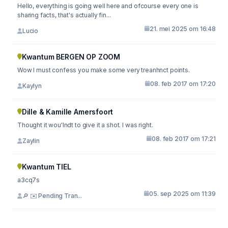
Hello, everything is going well here and ofcourse every one is
sharing facts, that's actually fin...
21. mei 2025 om 16:48
Lucio
Kwantum BERGEN OP ZOOM
Wow I must confess you make some very treanhnct points.
08. feb 2017 om 17:20
Kaylyn
Dille & Kamille Amersfoort
Thought it wou'lndt to give it a shot. I was right.
08. feb 2017 om 17:21
Zaylin
Kwantum TIEL
a3cq7s
05. sep 2025 om 11:39
🔎 ✉️ Pending Tran...