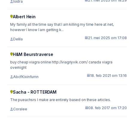
21. mei 2025 om 18:29
Isidra
Albert Hein
My family all the time say that I am killing my time here at net,
however I know I am getting k...
21. mei 2025 om 17:08
Delila
H&M Beurstraverse
buy cheap viagra online http://viagriyvik.com/ canada viagra
overnight
18. feb 2021 om 13:16
AbcfKixinfumn
Sacha - ROTTERDAM
The pueachsrs I make are entirely based on these articles.
08. feb 2017 om 17:20
Coralee