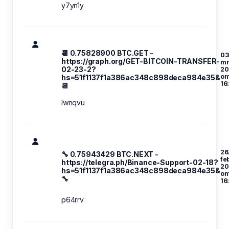
y7yn1y
📆 0.75828900 BTC.GET -
03
https://graph.org/GET-BITCOIN-TRANSFER-
mr
02-23-2?
20
o
hs=51f1137f1a386ac348c898deca984e35&
16
📆
lwnqvu
26
🔧 0.75943429 BTC.NEXT -
fe
https://telegra.ph/Binance-Support-02-18?
20
hs=51f1137f1a386ac348c898deca984e35&
o
🔧
16
p64rrv