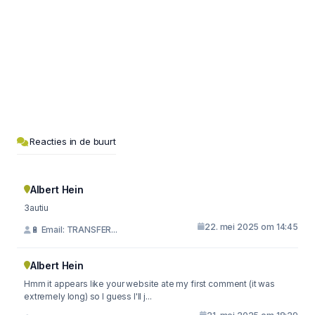
Reacties in de buurt
Albert Hein
3autiu
22. mei 2025 om 14:45
🔋 Email: TRANSFER...
Albert Hein
Hmm it appears like your website ate my first comment (it was
extremely long) so I guess I'll j...