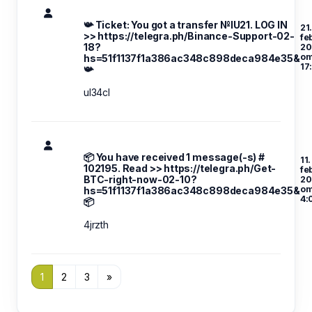
📯 Ticket: You got a transfer №IU21. LOG IN
21
>> https://telegra.ph/Binance-Support-02-
fe
18?
20
o
hs=51f1137f1a386ac348c898deca984e35&
17
📯
ul34cl
📦 You have received 1 message(-s) #
11.
102195. Read >> https://telegra.ph/Get-
fe
BTC-right-now-02-10?
20
o
hs=51f1137f1a386ac348c898deca984e35&
4:
📦
4jrzth
1
2
3
»