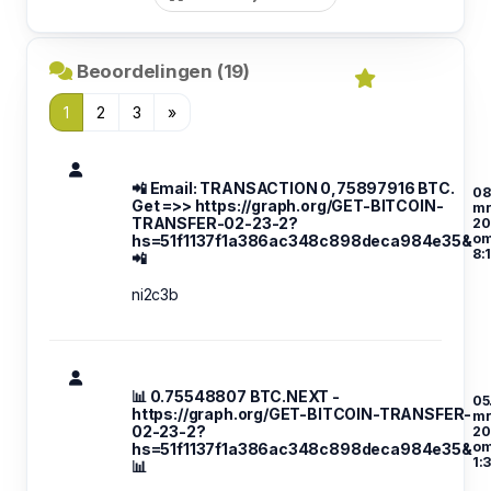
Beoordelingen (19)
1
2
3
»
📲 Email: TRANSACTION 0,75897916 BTC.
08
Get =>> https://graph.org/GET-BITCOIN-
mr
TRANSFER-02-23-2?
20
o
hs=51f1137f1a386ac348c898deca984e35&
8:
📲
ni2c3b
📊 0.75548807 BTC.NEXT -
05
https://graph.org/GET-BITCOIN-TRANSFER-
mr
02-23-2?
20
o
hs=51f1137f1a386ac348c898deca984e35&
1:
📊