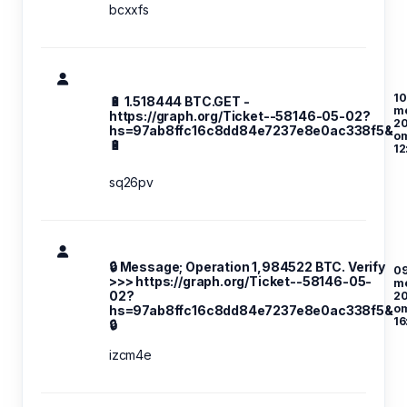
bcxxfs
10
🔋 1.518444 BTC.GET -
m
https://graph.org/Ticket--58146-05-02?
2
hs=97ab8ffc16c8dd84e7237e8e0ac338f5&
o
🔋
12
sq26pv
🔒 Message; Operation 1,984522 BTC. Verify
09
>>> https://graph.org/Ticket--58146-05-
m
02?
2
o
hs=97ab8ffc16c8dd84e7237e8e0ac338f5&
16
🔒
izcm4e