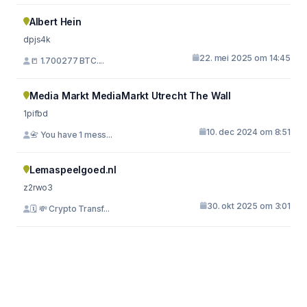
Albert Hein
dpjs4k
22. mei 2025 om 14:45
📒 1.700277 BTC....
Media Markt MediaMarkt Utrecht The Wall
1pifbd
10. dec 2024 om 8:51
📇 You have 1 mess...
Lemaspeelgoed.nl
z2rwo3
30. okt 2025 om 3:01
🗓 💸 Crypto Transf...