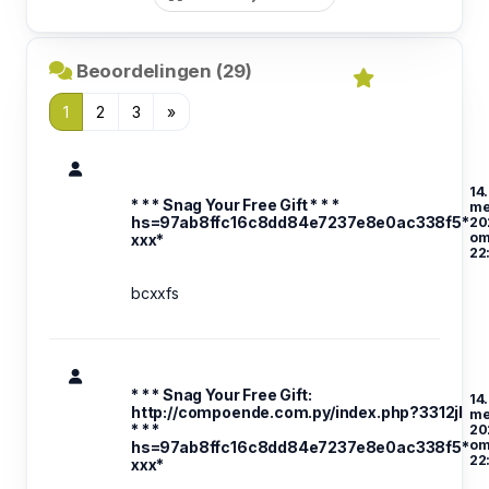
Beoordelingen (29)
1
2
3
»
14.
* * * Snag Your Free Gift * * *
me
hs=97ab8ffc16c8dd84e7237e8e0ac338f5*
20
o
ххх*
22
bcxxfs
* * * Snag Your Free Gift:
14.
http://compoende.com.py/index.php?3312jl
me
* * *
20
o
hs=97ab8ffc16c8dd84e7237e8e0ac338f5*
22
ххх*