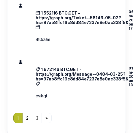
06
🗂 1.552116 BTC.GET -
m
https://graph.org/Ticket--58146-05-02?
2
hs=97ab8ffc16c8dd84e7237e8e0ac338f5&
o
🗂
17
4t0c6m
01
📋 1.872146 BTC.GET -
m
https://graph.org/Message--0484-03-25?
2
hs=97ab8ffc16c8dd84e7237e8e0ac338f5&
o
📋
13
cvikgt
1
2
3
»