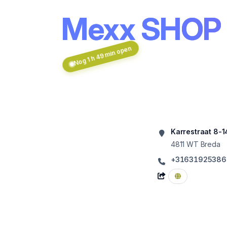
Mexx SHOP 
Nog 1 h 49 min open
Karrestraat 8-1
4811 WT
Breda
+31631925386