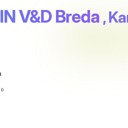
IN V&D Breda
, Ka
4
 0