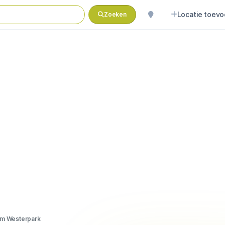
Locatie toev
Zoeken
am Westerpark