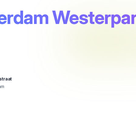
terdam Westerpa
straat
am