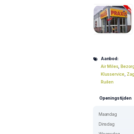
Aanbod:
Air Miles
,
Bezor
Klusservice
,
Zag
Ruilen
Openingstijden
Maandag
Dinsdag
Woensdag