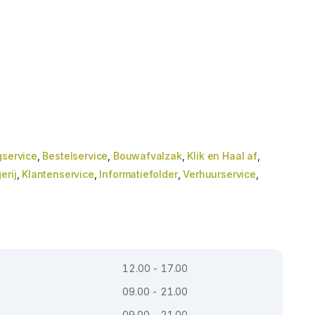
gservice
,
Bestelservice
,
Bouwafvalzak
,
Klik en Haal af
,
erij
,
Klantenservice
,
Informatiefolder
,
Verhuurservice
,
12.00 - 17.00
09.00 - 21.00
09.00 - 21.00