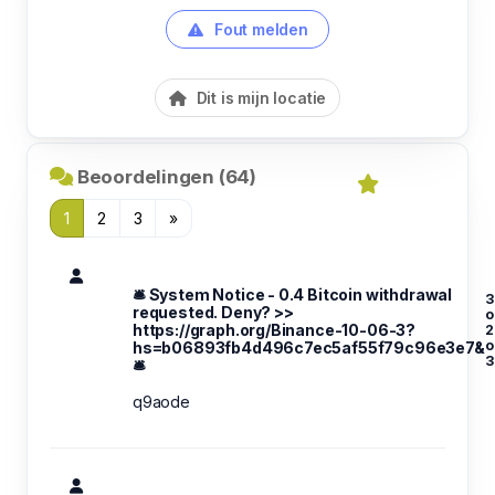
Fout melden
Dit is mijn locatie
Beoordelingen (64)
1
2
3
»
🛎 System Notice - 0.4 Bitcoin withdrawal
3
requested. Deny? >>
o
https://graph.org/Binance-10-06-3?
2
hs=b06893fb4d496c7ec5af55f79c96e3e7&
3
🛎
q9aode