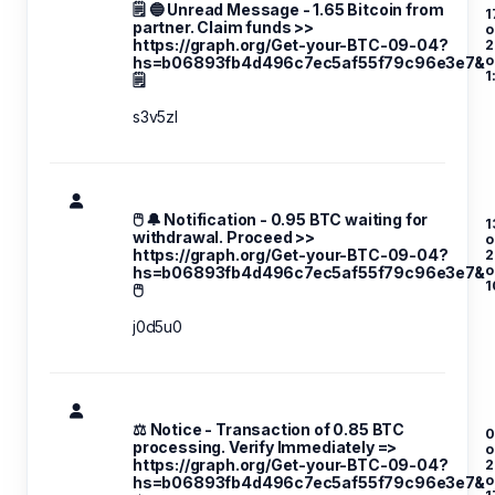
🗒 🔵 Unread Message - 1.65 Bitcoin from
1
partner. Claim funds >>
o
https://graph.org/Get-your-BTC-09-04?
2
hs=b06893fb4d496c7ec5af55f79c96e3e7&
1
🗒
s3v5zl
🖱 🔔 Notification - 0.95 BTC waiting for
1
withdrawal. Proceed >>
o
https://graph.org/Get-your-BTC-09-04?
2
hs=b06893fb4d496c7ec5af55f79c96e3e7&
1
🖱
j0d5u0
⚖ Notice - Transaction of 0.85 BTC
0
processing. Verify Immediately =>
o
https://graph.org/Get-your-BTC-09-04?
2
hs=b06893fb4d496c7ec5af55f79c96e3e7&