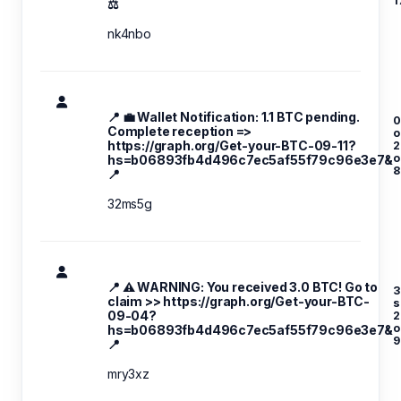
1
⚖
nk4nbo
📍 💼 Wallet Notification: 1.1 BTC pending.
0
Complete reception =>
o
https://graph.org/Get-your-BTC-09-11?
2
hs=b06893fb4d496c7ec5af55f79c96e3e7&
8
📍
32ms5g
📍 ⚠️ WARNING: You received 3.0 BTC! Go to
3
claim >> https://graph.org/Get-your-BTC-
s
09-04?
2
hs=b06893fb4d496c7ec5af55f79c96e3e7&
9
📍
mry3xz