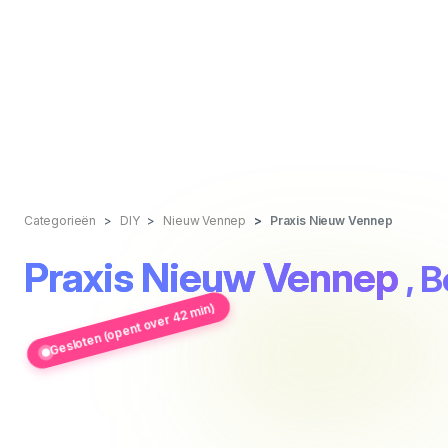
Categorieën
DIY
Nieuw Vennep
Praxis Nieuw Vennep
Praxis Nieuw Vennep
, 
Gesloten (opent over 42 min)