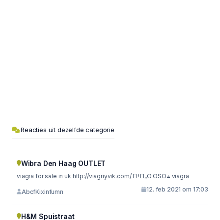
Reacties uit dezelfde categorie
Wibra Den Haag OUTLET
viagra for sale in uk http://viagriyvik.com/ П†П„О·ОЅО± viagra
12. feb 2021 om 17:03
AbcfKixinfumn
H&M Spuistraat