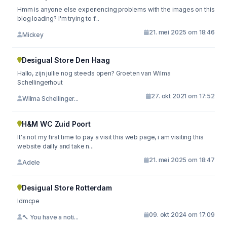
Hmm is anyone else experiencing problems with the images on this
blog loading? I'm trying to f...
21. mei 2025 om 18:46
Mickey
Desigual Store Den Haag
Hallo, zijn jullie nog steeds open? Groeten van Wilma
Schellingerhout
27. okt 2021 om 17:52
Wilma Schellinger...
H&M WC Zuid Poort
It's not my first time to pay a visit this web page, i am visiting this
website dailly and take n...
21. mei 2025 om 18:47
Adele
Desigual Store Rotterdam
ldmcpe
09. okt 2024 om 17:09
🔨 You have a noti...