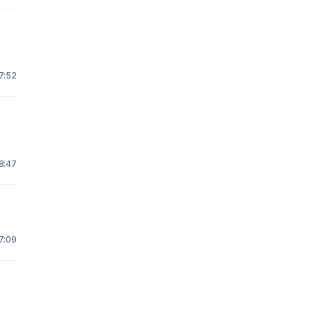
17:52
8:47
7:09