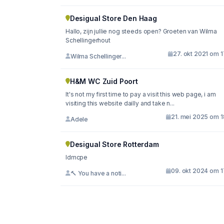
Desigual Store Den Haag
Hallo, zijn jullie nog steeds open? Groeten van Wilma
Schellingerhout
27. okt 2021 om 
Wilma Schellinger...
H&M WC Zuid Poort
It's not my first time to pay a visit this web page, i am
visiting this website dailly and take n...
21. mei 2025 om 1
Adele
Desigual Store Rotterdam
ldmcpe
09. okt 2024 om 1
🔨 You have a noti...