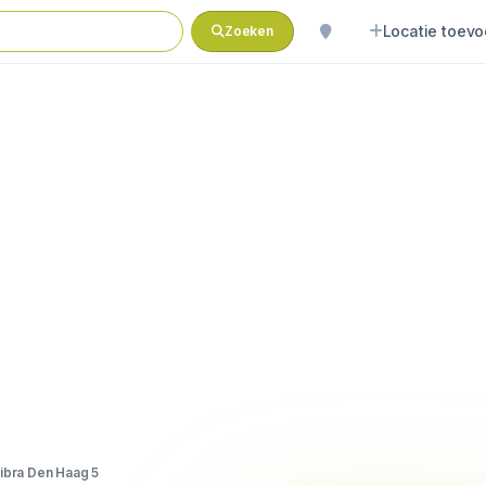
Locatie toev
Zoeken
ibra Den Haag 5