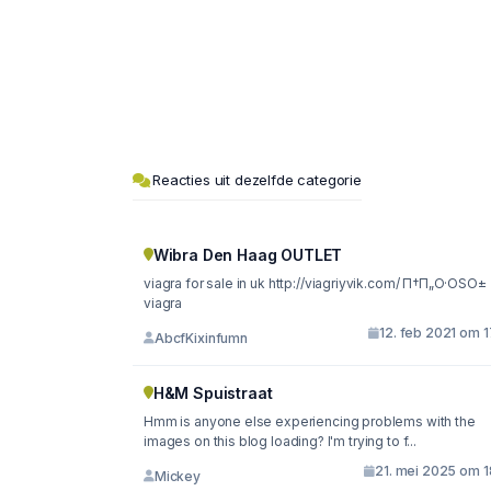
Reacties uit dezelfde categorie
Wibra Den Haag OUTLET
viagra for sale in uk http://viagriyvik.com/ П†П„О·ОЅО±
viagra
12. feb 2021 om 
AbcfKixinfumn
H&M Spuistraat
Hmm is anyone else experiencing problems with the
images on this blog loading? I'm trying to f...
21. mei 2025 om 1
Mickey