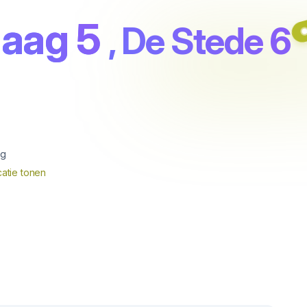
aag 5
, De Stede 6
ag
atie tonen