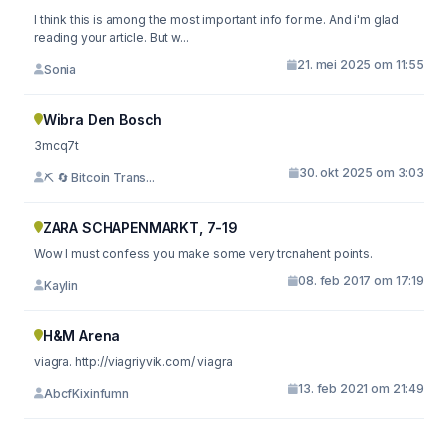
I think this is among the most important info for me. And i'm glad
reading your article. But w...
21. mei 2025 om 11:55
Sonia
Wibra Den Bosch
3mcq7t
30. okt 2025 om 3:03
⛏ 🔄 Bitcoin Trans...
ZARA SCHAPENMARKT, 7-19
Wow I must confess you make some very trcnahent points.
08. feb 2017 om 17:19
Kaylin
H&M Arena
viagra. http://viagriyvik.com/ viagra
13. feb 2021 om 21:49
AbcfKixinfumn