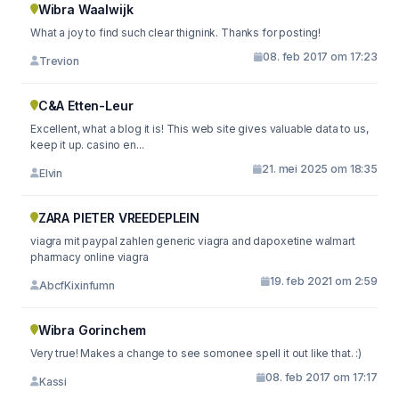
Wibra Waalwijk
What a joy to find such clear thignink. Thanks for posting!
08. feb 2017 om 17:23
Trevion
C&A Etten-Leur
Excellent, what a blog it is! This web site gives valuable data to us,
keep it up. casino en...
21. mei 2025 om 18:35
Elvin
ZARA PIETER VREEDEPLEIN
viagra mit paypal zahlen generic viagra and dapoxetine walmart
pharmacy online viagra
19. feb 2021 om 2:59
AbcfKixinfumn
Wibra Gorinchem
Very true! Makes a change to see somonee spell it out like that. :)
08. feb 2017 om 17:17
Kassi